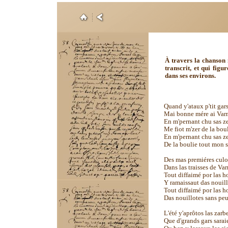
À travers la chanson
transcrit, et qui fig
dans ses environs.
Quand y'ataux p'tit gar
Mai bonne mére ai Va
En m'pernant chu sas 
Me fiot m'zer de la bou
En m'pernant chu sas 
De la boulie tout mon 
Des mas premiéres culo
Dans las traisses de V
Tout diffaimé por las 
Y ramaissaut das nouil
Tout diffaimé por las 
Das nouillotes sans pe
L'été y'aprôtos las zarb
Que d'grands gars sarai