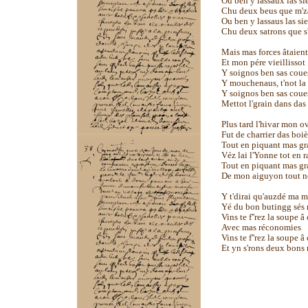
Ou ben y lassaux las si
Chu deux beus que m'za
Ou ben y lassaus las si
Chu deux satrons que s
Mais mas forces âtaient
Et mon pére vieillissot
Y soignos ben sas coue
Y mouchenaus, t'not la 
Y soignos ben sas coue
Mettot l'grain dans das 
Plus tard l'hivar mon o
Fut de charrier das boiè
Tout en piquant mas gr
Véz lai l'Yonne tot en r
Tout en piquant mas gr
De mon aiguyon tout n
Y t'dirai qu'auzdé ma m
Yé du bon butingg sés 
Vins te f''rez la soupe 
Avec mas réconomies
Vins te f''rez la soupe 
Et yn s'rons deux bons