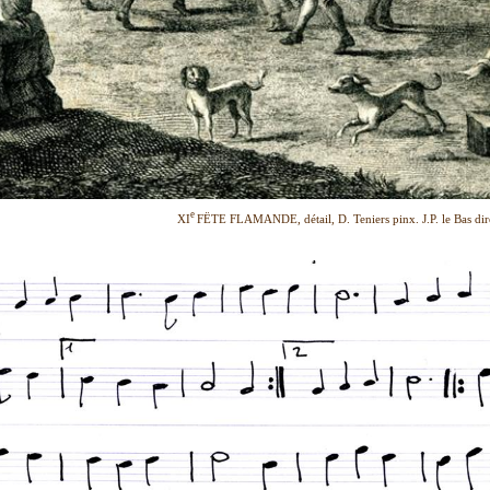
e
XI
FËTE FLAMANDE, détail, D. Teniers pinx. J.P. le Bas dir